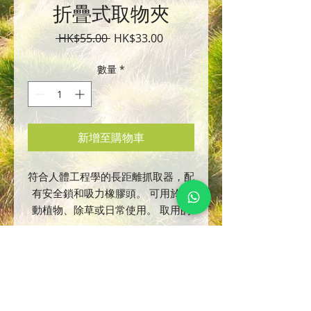
折疊式取物夾
一
促
 HK$55.00 
HK$33.00
般
銷
價
價
數量
*
格
格
新增至購物車
符合人體工程學的長距離抓取器，配
有安全鎖和吸力橡膠頭。 可用於移
動植物、除草或日常使用。 取用的
物品重量可達2公斤，當然也需要量
力而為。 全長可折疊一半至44厘
米，便於存放。
園芳工作室有限公司
專業​園藝治療與庭園設計
帝国王冠實業有限公司的優質產品，
使用條款(英文)
在中國製作和出口個人家庭護理產品